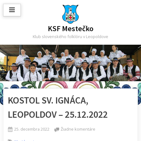
Skip
to
content
KSF Mestečko
Klub slovenského folklóru v Leopoldove
KOSTOL SV. IGNÁCA,
LEOPOLDOV – 25.12.2022
Posted
na
25. decembra 2022
Žiadne komentáre
on
KOSTOL