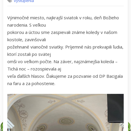
Vystúpenia
SV.
IGNÁCA,
LEOPOLDOV
Výnimočné miesto, najkrajší sviatok v roku, deň Božieho
–
narodenia. S veľkou
25.12.2022
pokorou a úctou sme zaspievali známe koledy v našom
kostole, zavinšovali
požehnané vianočné sviatky. Príjemné nás prekvapili ľudia,
ktorí zostali po svätej
omši vo veľkom počte. Na záver, najznámejšia koleda –
Tichá noc – rozospievala aj
veľa ďalších hlasov. Ďakujeme za pozvanie od DP Bacigala
na faru a za pohostenie.