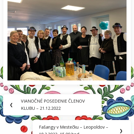
Navigácia
VIANOČNÉ POSEDENIE ČLENOV
Previous
❮
v
KLUBU – 21.12.2022
Post:
článku
Fašangy v Mestečku – Leopoldov –
Next
❯