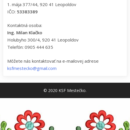
1. mája 377/44, 920 41 Leopoldov
IČO:
53383389
Kontaktná osoba:
Ing. Milan Klačko
Holubyho 300/4, 920 41 Leopoldov
Telefón: 0905 444 635
Môžete nás kontaktovať na e-mailovej adrese
ksfmestecko@gmail.com
© 2020 KSF Mestečko.