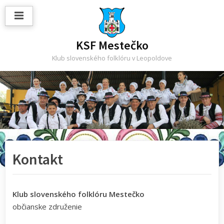
Skip
to
content
KSF Mestečko
Klub slovenského folklóru v Leopoldove
Kontakt
Klub slovenského folklóru Mestečko
občianske združenie