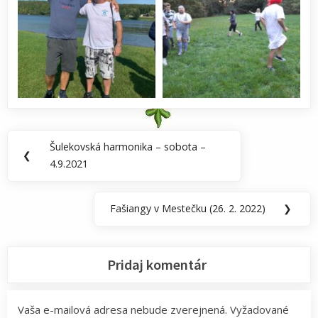
Navigácia
Šulekovská harmonika – sobota –
Previous
❮
v
4.9.2021
Post:
článku
Fašiangy v Mestečku (26. 2. 2022)
❯
Next
Post:
Pridaj komentár
Vaša e-mailová adresa nebude zverejnená.
Vyžadované