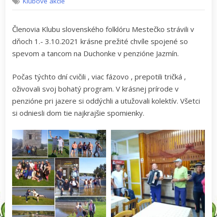
Klubové akcie
sústredenie
Duchonka
Členovia Klubu slovenského folklóru Mestečko strávili v
dňoch 1.- 3.10.2021 krásne prežité chvíle spojené so
spevom a tancom na Duchonke v penzióne Jazmín.
Počas týchto dní cvičili , viac fázovo , prepotili tričká ,
oživovali svoj bohatý program. V krásnej prírode v
penzióne pri jazere si oddýchli a utužovali kolektív. Všetci
si odniesli dom tie najkrajšie spomienky.